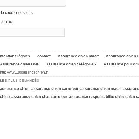
r le code ci-dessous
mentions légales
contact
Assurance chien macif
Assurance chien C
Assurance chien GMF
assurance chien catégorie 2
Assurance pour chi
http://www.assurancechien.fr
LES PLUS DEMANDÉS
assurance chien
,
assurance chien carrefour
,
assurance chien macif
,
assuranc
chien
,
assurance chien chat carrefour
,
assurance responsabilité civile chien c