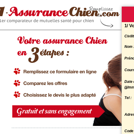
1/ V
Civili
Nom 
Prén
Courr
Date 
(jj/m
Tel :
Adres
Code 