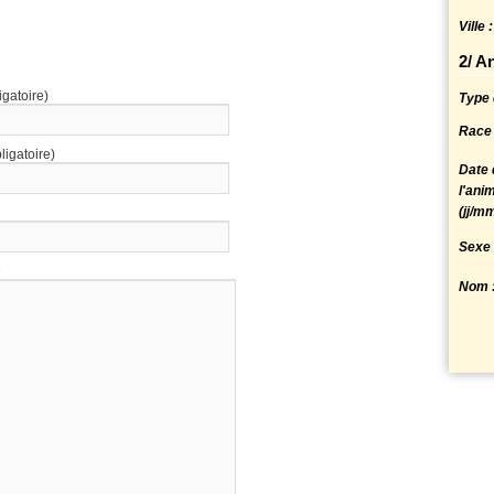
Ville :
2/ A
igatoire)
Type 
Race 
ligatoire)
Date 
l'anim
(jj/m
Sexe 
e
Nom 